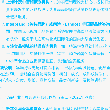
上海叶茂中营销策划机构
：以冲突营销理论为核心，擅长打
具有爆发力的营销战役，为食品品牌提供从策略到创意传播
全链路服务。
Interbrand（英特品牌）或朗涛（Landor）等国际品牌咨
司
：在国际化视野、品牌资产系统管理与高端品牌塑造方面
有优势，服务于志在高端化或国际化的国内大型食品集团。
专注食品领域的精品咨询机构
：如一些深耕食品饮料行业的
土咨询团队，凭借对供应链、渠道、消费趋势的深度理解，
中小型食品企业提供更垂直、灵活的全案服务。
重要说明
：咨询行业无绝对官方排名，上述机构各具特色。食品
业在选择时，需结合自身发展阶段（初创、成长、成熟或转型）
核心诉求（定位、增长、品牌焕新、品类创新等）及预算进行匹
配。
、 食品行业管理咨询的核心趋势与焦点（2021年洞察）
数字化与全渠道整合
：咨询重点从传统品牌营销向数字化转