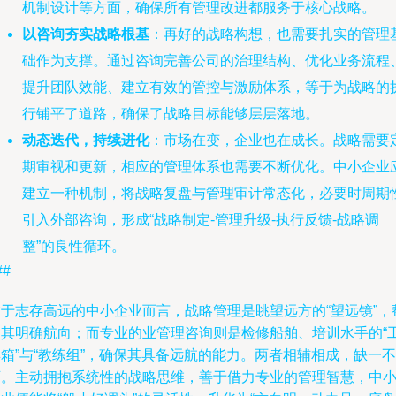
机制设计等方面，确保所有管理改进都服务于核心战略。
以咨询夯实战略根基
：再好的战略构想，也需要扎实的管理
础作为支撑。通过咨询完善公司的治理结构、优化业务流程
提升团队效能、建立有效的管控与激励体系，等于为战略的
行铺平了道路，确保了战略目标能够层层落地。
动态迭代，持续进化
：市场在变，企业也在成长。战略需要
期审视和更新，相应的管理体系也需要不断优化。中小企业
建立一种机制，将战略复盘与管理审计常态化，必要时周期
引入外部咨询，形成“战略制定-管理升级-执行反馈-战略调
整”的良性循环。
##
对于志存高远的中小企业而言，战略管理是眺望远方的“望远镜”，
助其明确航向；而专业的业管理咨询则是检修船舶、培训水手的“
箱”与“教练组”，确保其具备远航的能力。两者相辅相成，缺一不
可。主动拥抱系统性的战略思维，善于借力专业的管理智慧，中