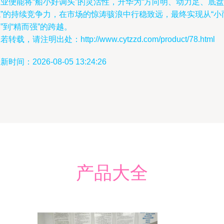
业便能将“船小好调头”的灵活性，升华为“方向明、动力足、底盘
稳”的持续竞争力，在市场的惊涛骇浪中行稳致远，最终实现从“小
”到“精而强”的跨越。
若转载，请注明出处：http://www.cytzzd.com/product/78.html
新时间：2026-08-05 13:24:26
产品大全