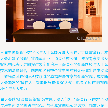
第三届中国保险业数字化与人工智能发展大会在北京隆重举行。
次大会汇聚了保险行业领军企业、顶尖科技公司、资深专家学者
监管机构代表，共同探讨数字化浪潮下保险业的创新路径与人工
能技术的深度融合。国内知名科技企业中关村科金受邀出席本次
会，并凭借其在保险科技领域的卓越解决方案与创新实践，成功
获大会颁发的“最佳人工智能服务提供商”大奖，彰显了其在业内的
先地位与强大实力。
本届大会以“智绘保赋新篇”为主题，深入剖析了保险行业在数字化
型过程中面临的机遇与挑战。与会嘉宾围绕智能风控、精准营销