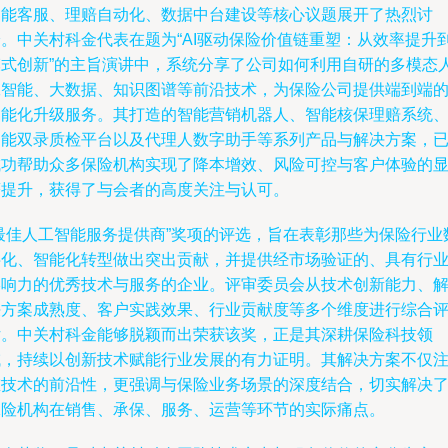
智能客服、理赔自动化、数据中台建设等核心议题展开了热烈讨
论。中关村科金代表在题为“AI驱动保险价值链重塑：从效率提升
模式创新”的主旨演讲中，系统分享了公司如何利用自研的多模态
工智能、大数据、知识图谱等前沿技术，为保险公司提供端到端
智能化升级服务。其打造的智能营销机器人、智能核保理赔系统
智能双录质检平台以及代理人数字助手等系列产品与解决方案，
成功帮助众多保险机构实现了降本增效、风险可控与客户体验的
著提升，获得了与会者的高度关注与认可。
“最佳人工智能服务提供商”奖项的评选，旨在表彰那些为保险行业
字化、智能化转型做出突出贡献，并提供经市场验证的、具有行
影响力的优秀技术与服务的企业。评审委员会从技术创新能力、
决方案成熟度、客户实践效果、行业贡献度等多个维度进行综合
估。中关村科金能够脱颖而出荣获该奖，正是其深耕保险科技领
域，持续以创新技术赋能行业发展的有力证明。其解决方案不仅
重技术的前沿性，更强调与保险业务场景的深度结合，切实解决
保险机构在销售、承保、服务、运营等环节的实际痛点。